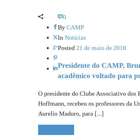
0
By
CAMP
In
Notícias
Posted
21 de maio de 2018
Presidente do CAMP, Brun
acadêmico voltado para po
O presidente do Clube Associativo dos 
Hoffmann, recebeu os professores da U
Aurelio Maduro, para [...]
READ MORE