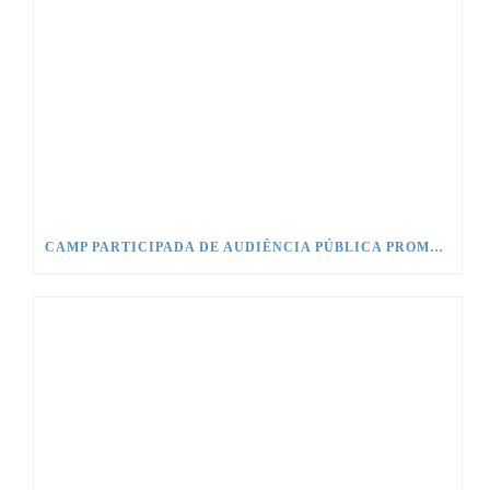
CAMP PARTICIPADA DE AUDIÊNCIA PÚBLICA PROMOVIDA PELO CONSELHO DE COMUNICAÇÃO SOCIAL NO CONGRESSO