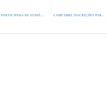
CAMP PARTICIPADA DE AUDIÊNCIA PÚBLICA PROMOVIDA PELO CONSELHO DE COMUNICAÇÃO SOCIAL NO CONGRESSO
CAMP ABRE INSCRIÇÕES PARA NOVOS ASSOCIADOS EM TODO O BRASIL