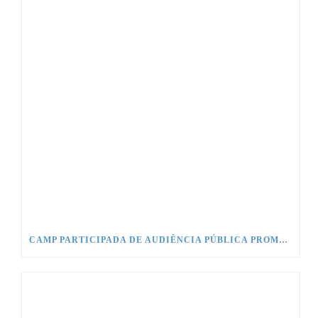
CAMP PARTICIPADA DE AUDIÊNCIA PÚBLICA PROMOVIDA PELO CONSELHO DE COMUNICAÇÃO SOCIAL NO CONGRESSO