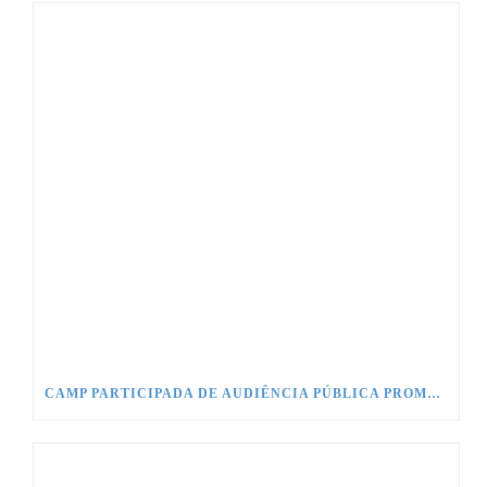
CAMP PARTICIPADA DE AUDIÊNCIA PÚBLICA PROMOVIDA PELO CONSELHO DE COMUNICAÇÃO SOCIAL NO CONGRESSO